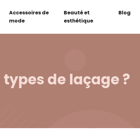
Accessoires de
Beauté et
Blog
mode
esthétique
s types de laçage ?