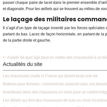
passer chaque paire de lacet dans le premier ensemble d’œillets,
et diagonale. Pour les œillets qui se trouvent au milieu de vos
Le laçage des militaires command
Il s’agit d’un type de laçage inventé par les forces spéciale
partant du bas. Lacez de façon horizontale, en partant de la p
de la partie droite et gauche.
A partir de quel âge peut-on mettre des chaussures à un b
Actualités du site
Les chaussures made in France qui durent toute une vie
Bottines pour femmes : comment les associer avec vos tenues
Investissez dans des chaussons en laine pour un confort inég
Les détails qui font des chaussures de luxe un choix inconto