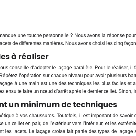
manque une touche personnelle ? Nous avons la réponse pour 
cets de différentes manières. Nous avons choisi les cinq façon
es à réaliser
us conseille d’adopter le laçage parallèle. Pour le réaliser, il 
. Répétez l’opération sur chaque niveau pour avoir plusieurs bar
e laçage à une main est une des techniques les plus faciles e
 ensuite faire un nœud d’arrêt après le dernier œillet. Sinon, ins
tent un minimum de techniques
thétique à vos chaussures. Toutefois, il est important de savo
e un œillet en pair, de l’extérieur vers l’intérieur, et les extré
les lacets. Le laçage croisé fait partie des types de laçage sty