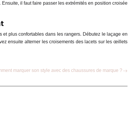
 Ensuite, il faut faire passer les extrémités en position croisée
t
és et plus confortables dans les rangers. Débutez le laçage en
vez ensuite alterner les croisements des lacets sur les œillets
ment marquer son style avec des chaussures de marque ?